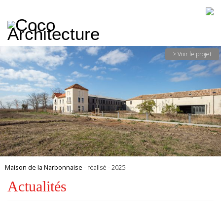
CoCo
Architecture
architecture,
urbanisme,
etc.
> Voir le projet
Maison de la Narbonnaise
- réalisé - 2025
Actualités