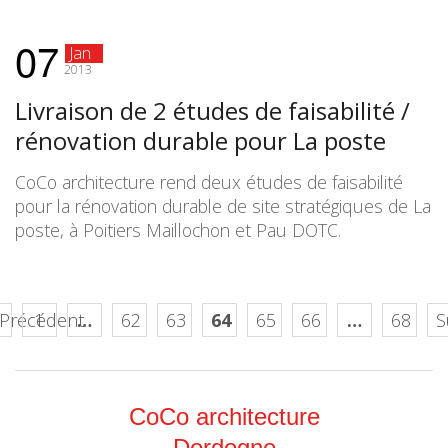
07
Jan
2013
Livraison de 2 études de faisabilité /
rénovation durable pour La poste
CoCo architecture rend deux études de faisabilité
pour la rénovation durable de site stratégiques de La
poste, à Poitiers Maillochon et Pau DOTC.
 Précédent
1
…
62
63
64
65
66
…
68
S
CoCo architecture
Dordogne