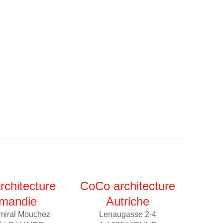
chitecture
CoCo architecture
mandie
Autriche
miral Mouchez
Lenaugasse 2-4