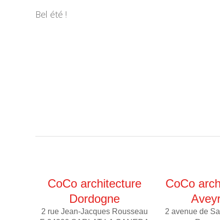
Bel été !
CoCo architecture
CoCo arch
Dordogne
Avey
2 rue Jean-Jacques Rousseau
2 avenue de Sa