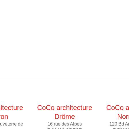
itecture
CoCo architecture
CoCo ar
ron
Drôme
Nor
uveterre de
16 rue des Alpes
120 Bd A