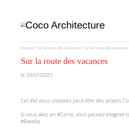
CoCo
Architecture
architecture,
urbanisme,
etc.
Accueil
/
Sur la route des vacances
/ Sur la route des vacances
Sur la route des vacances
le
29/07/2025
Cet été vous croiserez peut-être des projets Co
Si vous allez en #Corse, vous pouvez imaginer l
#Bavella