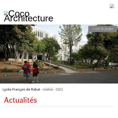
CoCo
Architecture
architecture,
urbanisme,
etc.
> Voir le projet
Lycée Français de Rabat
- réalisé - 2022
Actualités