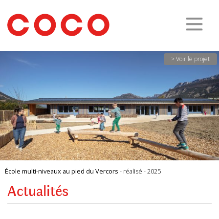
CoCo
Architecture
architecture,
urbanisme,
etc.
> Voir le projet
École multi-niveaux au pied du Vercors
- réalisé - 2025
Actualités