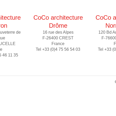
itecture
CoCo architecture
CoCo ar
ron
Drôme
Nor
uveterre de
16 rue des Alpes
120 Bd A
gue
F-26400 CREST
F-7660
AUCELLE
France
F
ce
Tel +33 (0)4 75 56 54 03
Tel +33 (
5 46 11 35