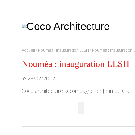
CoCo
Architecture
architecture,
urbanisme,
etc.
Accueil
/
Nouméa : inauguration LLSH
/ Nouméa : inauguration
Nouméa : inauguration LLSH
le
28/02/2012
Coco architecture accompagné de Jean de Giacint