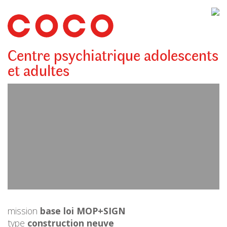
CoCo
Architecture
architecture,
urbanisme,
etc.
Centre psychiatrique adolescents
et adultes
mission
base loi MOP+SIGN
type
construction neuve