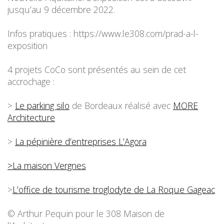
jusqu’au 9 décembre 2022.
Infos pratiques : https://www.le308.com/prad-a-l-
exposition
4 projets CoCo sont présentés au sein de cet
accrochage :
>
Le parking silo
de Bordeaux réalisé avec
MORE
Architecture
>
La pépinière d’entreprises L’Agora
>La maison Vergnes
>
L’office de tourisme troglodyte de La Roque Gageac
© Arthur Pequin pour le 308 Maison de