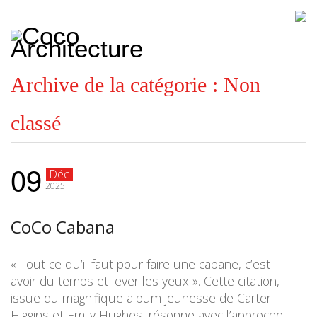
CoCo
Architecture
architecture,
urbanisme,
etc.
Archive de la catégorie :
Non
classé
09
Déc
2025
CoCo Cabana
« Tout ce qu’il faut pour faire une cabane, c’est
avoir du temps et lever les yeux ». Cette citation,
issue du magnifique album jeunesse de Carter
Higgins et Emily Hughes, résonne avec l’approche