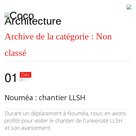
CoCo
Architecture
architecture,
urbanisme,
etc.
Archive de la catégorie :
Non
classé
01
Déc
2011
Nouméa : chantier LLSH
Durant un déplacement à Nouméa, nous en avons
profité pour visiter le chantier de l’université LLSH
et son avancement.