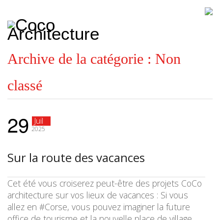
CoCo
Architecture
architecture,
urbanisme,
etc.
Archive de la catégorie :
Non
classé
29
Juil
2025
Sur la route des vacances
Cet été vous croiserez peut-être des projets CoCo
architecture sur vos lieux de vacances : Si vous
allez en #Corse, vous pouvez imaginer la future
office de tourisme et la nouvelle place de village