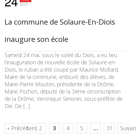
24
2025
La commune de Solaure-En-Diois
inaugure son école
Samedi 24 mai, sous le soleil du Diois, a eu lieu
l’inauguration de nouvelle école de Solaure-en-
Diois, le ruban a été coupé par Maurice Mollard,
Maire de la commune, entouré des élèves, de
Marie-Pierre Mouton, présidente de la Drôme,
Marie Pochon, député de la 3éme circonscription
de la Drôme, Veronique Simonin, sous-préfète de
Die. De […]
« Précédent
1
2
3
4
5
…
31
Suivan