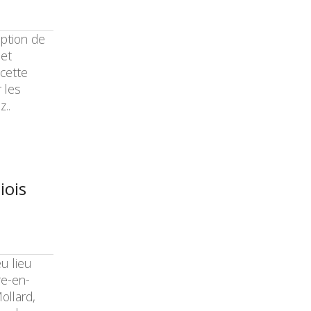
ption de
 et
 cette
 les
z..
iois
eu lieu
re-en-
ollard,