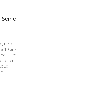
 Seine-
dogne, par
 a 10 ans,
ôme, avec
et et en
 CoCo
 en