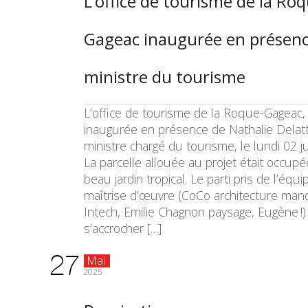
L’office de tourisme de la Ro
Gageac inaugurée en présenc
ministre du tourisme
L’office de tourisme de la Roque-Gageac,
inaugurée en présence de Nathalie Delatt
ministre chargé du tourisme, le lundi 02 j
La parcelle allouée au projet était occup
beau jardin tropical. Le parti pris de l’équ
maîtrise d’œuvre (CoCo architecture mand
Intech, Emilie Chagnon paysage, Eugène !)
s’accrocher […]
27
Mai
2025