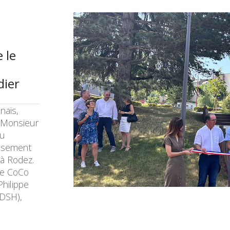
 le
dier
nais,
 Monsieur
eu
tissement
à Rodez.
de CoCo
Philippe
 DSH),