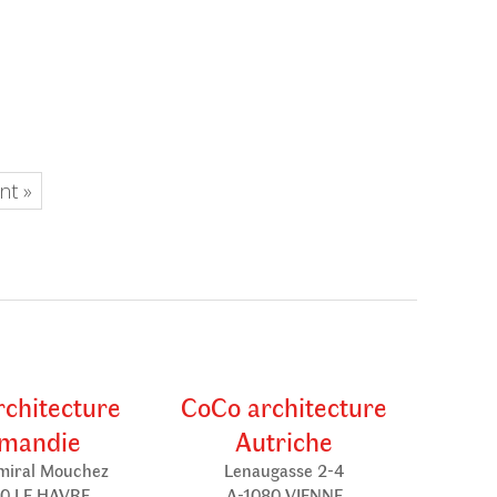
nt »
chitecture
CoCo architecture
mandie
Autriche
miral Mouchez
Lenaugasse 2-4
0 LE HAVRE
A-1080 VIENNE