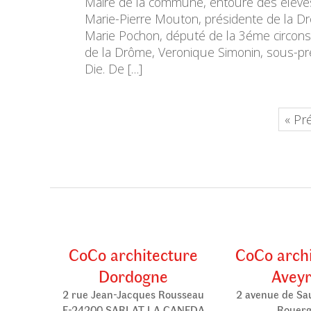
Maire de la commune, entouré des élève
Marie-Pierre Mouton, présidente de la D
Marie Pochon, député de la 3éme circonsc
de la Drôme, Veronique Simonin, sous-pr
Die. De […]
« Pr
CoCo architecture
CoCo arch
Dordogne
Avey
2 rue Jean-Jacques Rousseau
2 avenue de Sa
F-24200 SARLAT LA CANEDA
Rouer