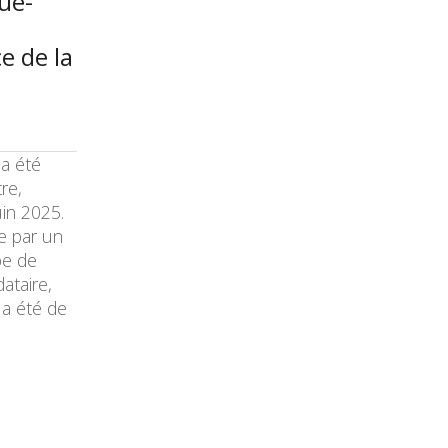
que-
e de la
 a été
re,
uin 2025.
ée par un
ipe de
ataire,
 a été de