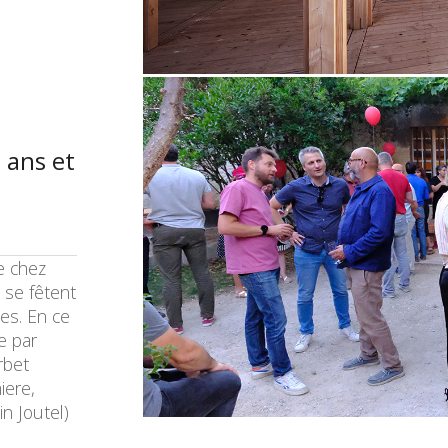
 ans et
e chez
 se fêtent
es. En ce
e par
rbet
iere,
n Joutel)