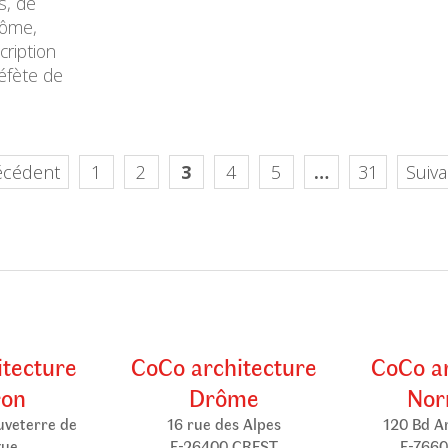
s, de
rôme,
ription
éfète de
écédent
1
2
3
4
5
…
31
Suiva
itecture
CoCo architecture
CoCo ar
ron
Drôme
Nor
uveterre de
16 rue des Alpes
120 Bd A
gue
F-26400 CREST
F-7660