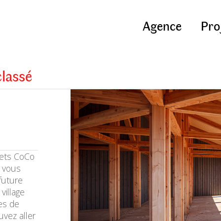
Agence
Pro
lassé
jets CoCo
i vous
future
village
les de
vez aller