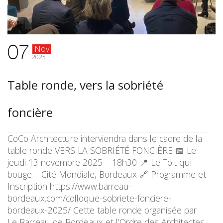
07
Nov
2025
Table ronde, vers la sobriété
foncière
CoCo Architecture interviendra dans le cadre de la
table ronde VERS LA SOBRIÉTÉ FONCIÈRE 📅 Le
jeudi 13 novembre 2025 – 18h30 📍 Le Toit qui
bouge – Cité Mondiale, Bordeaux 🔗 Programme et
Inscription https://www.barreau-
bordeaux.com/colloque-sobriete-fonciere-
bordeaux-2025/ Cette table ronde organisée par
Le Barreau de Bordeaux et l’Ordre des Architectes