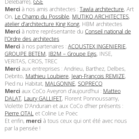
Delebarre),
GSE
Merci
à nos amis architectes :
Tawla architecture
, Art
On,
Le Champ du Possible
,
MUTIKO ARCHITECTES
,
atelier d’architecture King Kong
, HBM architectes
Merci
à notre représentante du
Conseil national de
l’Ordre des architectes
Merci
à nos partenaires :
ACOUSTEX INGENIERIE
,
GROUPE BETEM
,
IB2M – Groupe Egis
, INSE,
VERITAS, CROS, TREC
Merci
aux entreprises : Andrieu, Barthez, Delbes,
Debrito,
Mathieu Loubiere
,
Jean-François REMIZE
,
Pied nu Habitat,
MALGONNE
,
SOPRECO
Merci
aux CoCo Aveyron d’aujourd’hui :
Matteo
DALAT
,
Laury GALLIFET
, Florent Ponnoussamy,
Violette D’Andurain et aux CoCo d’hier présents :
Pierre OTAL
et Coline Le Poëc
Et enfin,
merci
à tous ceux qui ont été avec nous
par la pensée !