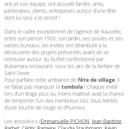
ans et son équipe, ont accueilli famille, amis,
partenaires, clients, entreprises autour d’une fête
dont lui seul a le secret !
Dans le cadre exceptionnel de l’agence de Naucelle,
entre son perron 1900, son jardin, ses poules et ses
vastes bureaux, les invités ont déambulé à la
découverte des projets présentés avant de se
retrouver autour du buffet confectionné par
Bubamara restaurant, sous les airs de la fanfare de
Saint-Sever.
Pour parfaire cette ambiance de
fête de village
, il
ne fallait pas manquer la
tombola
! Chaque invité
lors d’un tirage plus ou moins maitrisé avait la chance
de remporter l’un des nombreux lots, tous teintés
d’une touche de rouge et d’humour.
Les associé.e.s (
Emmanuelle PICHON
,
Jean Baptiste
Barbet
,
Cédric Ramiere
,
Claudia Staubmann
,
Kevin