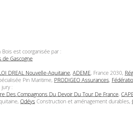
 Bois est coorganisée par :
s de Gascogne
LOI DREAL Nouvelle-Aquitaine
,
ADEME
, France 2030,
Rég
pécialisée Pin Maritime,
PRODIGEO Assurances
,
Fédérati
jury :
iere Des Compagnons Du Devoir Du Tour De France
,
CAP
quitaine,
Odéys
Construction et aménagement durables,