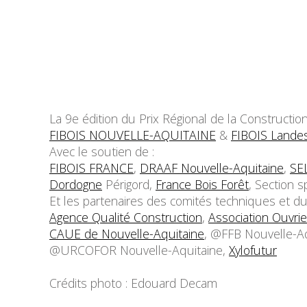
La 9e édition du Prix Régional de la Construction
FIBOIS NOUVELLE-AQUITAINE
&
FIBOIS Lande
Avec le soutien de :
FIBOIS FRANCE
,
DRAAF Nouvelle-Aquitaine
,
SE
Dordogne
Périgord,
France Bois Forêt
, Section s
Et les partenaires des comités techniques et du 
Agence Qualité Construction
,
Association Ouvr
CAUE de Nouvelle-Aquitaine
, @FFB Nouvelle-A
@URCOFOR Nouvelle-Aquitaine,
Xylofutur
Crédits photo : Edouard Decam