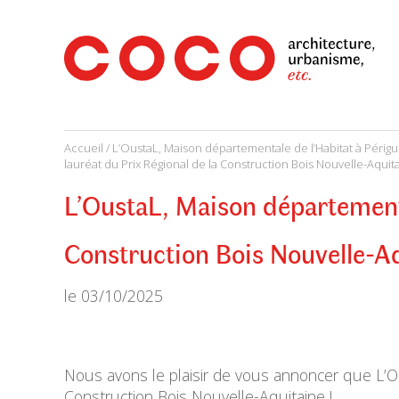
CoCo
Architecture
architecture,
urbanisme,
etc.
Accueil
/
L’OustaL, Maison départementale de l’Habitat à Périgue
lauréat du Prix Régional de la Construction Bois Nouvelle-Aquitai
L’OustaL, Maison départementa
Construction Bois Nouvelle-Aq
le
03/10/2025
Nous avons le plaisir de vous annoncer que L’Ou
Construction Bois Nouvelle-Aquitaine !