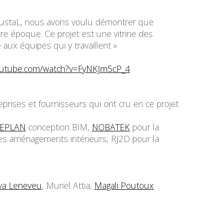
L’oustaL, nous avons voulu démontrer que
tre époque. Ce projet est une vitrine des
 aux équipes qui y travaillent »
outube.com/watch?v=FyNKJm5cP_4
reprises et fournisseurs qui ont cru en ce projet
XEPLAN
conception BIM,
NOBATEK
pour la
les aménagements intérieurs, RJ2D pour la
a Leneveu
, Muriel Attia,
Magali Poutoux