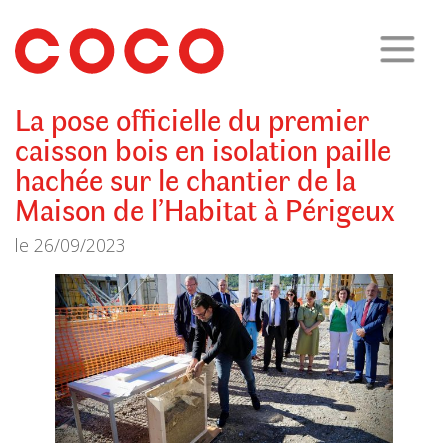
CoCo
Architecture
architecture,
urbanisme,
etc.
La pose officielle du premier
caisson bois en isolation paille
hachée sur le chantier de la
Maison de l’Habitat à Périgeux
le
26/09/2023