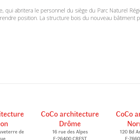
alle, qui abritera le personnel du siège du Parc Naturel R
prendre position. La structure bois du nouveau bâtiment 
itecture
CoCo architecture
CoCo ar
ron
Drôme
Nor
uveterre de
16 rue des Alpes
120 Bd A
gue
F-26400 CREST
F-7660