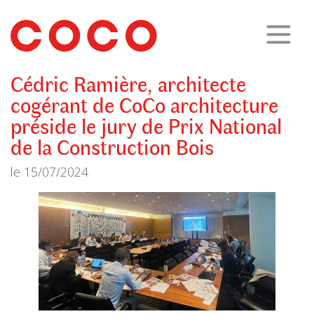
CoCo
Architecture
architecture,
urbanisme,
etc.
Cédric Ramière, architecte
cogérant de CoCo architecture
préside le jury de Prix National
de la Construction Bois
le
15/07/2024