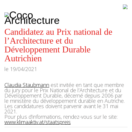
CoCo
Architecture
architecture,
urbanisme,
etc.
Candidatez au Prix national de
l’Architecture et du
Développement Durable
Autrichien
le
19/04/2021
Claudia Staubmann
est invitée en tant que membre
du jury pour le Prix National de l’Architecture et du
Développement Durable, décerné depuis 2006 par
le ministère du développement durable en Autriche.
Les candidatures doivent parvenir avant le 31 mai
2021.
Pour plus d’informations, rendez-vous sur le site:
www.klimaaktiv.at/staatspreis