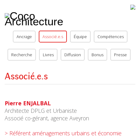
CoCo
Architecture
architecture,
urbanisme,
etc.
Ancrage
Associé.e.s
Équipe
Compétences
Recherche
Livres
Diffusion
Bonus
Presse
Associé.e.s
Pierre ENJALBAL
Architecte DPLG et Urbaniste
Associé co-gérant, agence Aveyron
> Référent aménagements urbains et économie