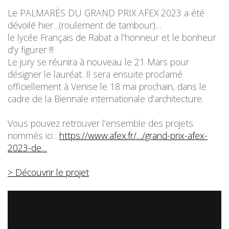
Le PALMARÈS DU GRAND PRIX AFEX 2023 a été
dévoilé hier…(roulement de tambour)…
le lycée Français de Rabat a l’honneur et le bonheur
d’y figurer !!!
Le jury se réunira à nouveau le 21 Mars pour
désigner le lauréat. Il sera ensuite proclamé
officiellement à Venise le 18 mai prochain, dans le
cadre de la Biennale internationale d’architecture.
Vous pouvez retrouver l’ensemble des projets
nommés ici :
https://www.afex.fr/…/grand-prix-afex-
2023-de…
> Découvrir le projet