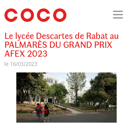
CoCo
Architecture
architecture,
urbanisme,
etc.
Le lycée Descartes de Rabat au
PALMARÈS DU GRAND PRIX
AFEX 2023
le
16/03/2023