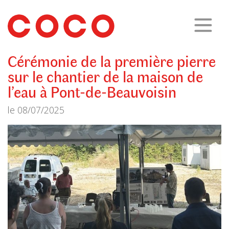
CoCo
Architecture
architecture,
urbanisme,
etc.
Cérémonie de la première pierre
sur le chantier de la maison de
l’eau à Pont-de-Beauvoisin
le
08/07/2025