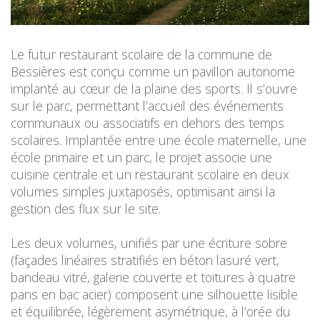
Le futur restaurant scolaire de la commune de
Bessières est conçu comme un pavillon autonome
implanté au cœur de la plaine des sports.
Il s’ouvre
sur le parc, permettant l’accueil des événements
communaux ou associatifs en dehors des temps
scolaires.
Implantée entre une école maternelle, une
école primaire et un parc, le projet associe une
cuisine centrale et un restaurant scolaire en deux
volumes simples juxtaposés, optimisant ainsi la
gestion des flux sur le site.
Les deux volumes, unifiés par une écriture sobre
(façades linéaires stratifiés en béton lasuré vert,
bandeau vitré, galerie couverte et toitures à quatre
pans en bac acier) composent une silhouette lisible
et équilibrée, légèrement asymétrique, à l’orée du