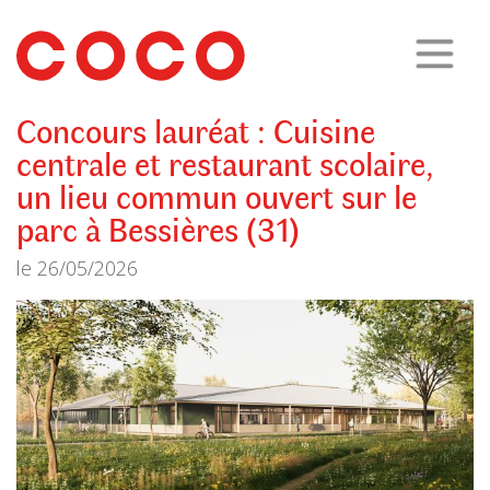
CoCo
Architecture
architecture,
urbanisme,
etc.
Concours lauréat : Cuisine
centrale et restaurant scolaire,
un lieu commun ouvert sur le
parc à Bessières (31)
le
26/05/2026