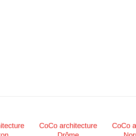
itecture
CoCo architecture
CoCo ar
ron
Drôme
Nor