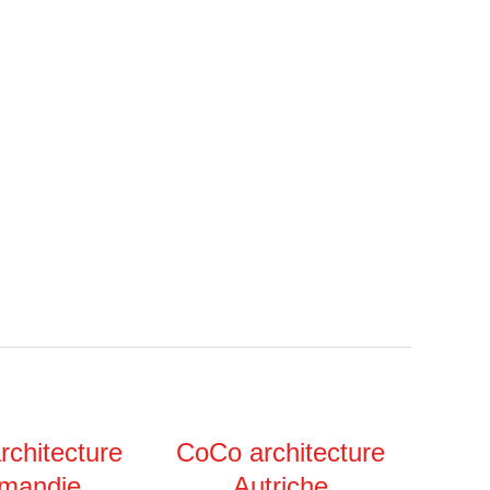
chitecture
CoCo architecture
mandie
Autriche