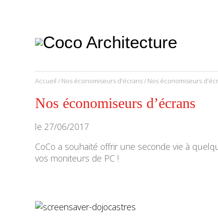
CoCo
Architecture
architecture,
urbanisme,
etc.
Accueil
/
Nos économiseurs d'écrans
/ Nos économiseurs d'éc
Nos économiseurs d’écrans
le
27/06/2017
CoCo a souhaité offrir une seconde vie à quel
vos moniteurs de PC !