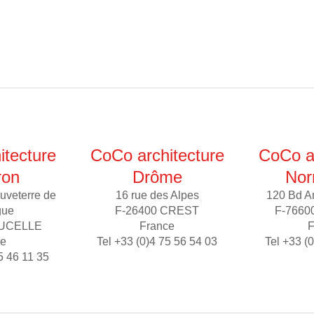
itecture
CoCo architecture
CoCo ar
ron
Drôme
Nor
uveterre de
16 rue des Alpes
120 Bd A
gue
F-26400 CREST
F-7660
AUCELLE
France
F
ce
Tel +33 (0)4 75 56 54 03
Tel +33 (
5 46 11 35