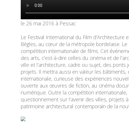
le 26 mai 2016 à Pessac
Le Festival International du Film d’Architectur
Bègles, au cœur de la métropole bordelaise. Le 
compétition internationale de films. Cet événem
des arts, c’est-à-dire celles du cinéma et de l’ar
ville et l’architecture, cadre ou sujet, des ponts 
projets. Il mettra aussi en valeur les bâtiments,
internationale, curieuse des expériences nouvell
ouverte aux œuvres de fiction, au cinéma docum
numérique. Outre la compétition internationale,
questionnement sur l’avenir des villes, projets à
patrimoine architectural contemporain de la nou