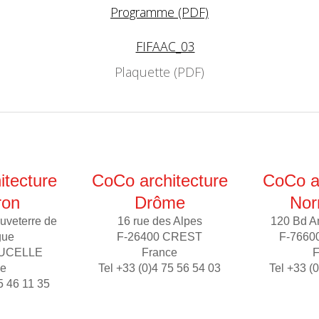
Programme (PDF)
Plaquette (PDF)
itecture
CoCo architecture
CoCo ar
ron
Drôme
Nor
uveterre de
16 rue des Alpes
120 Bd A
gue
F-26400 CREST
F-7660
AUCELLE
France
F
ce
Tel +33 (0)4 75 56 54 03
Tel +33 (
5 46 11 35