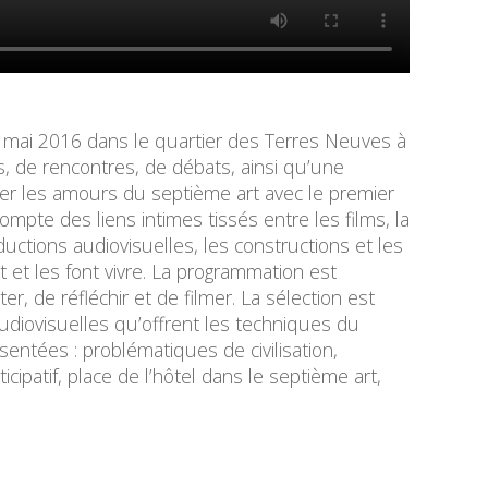
29 mai 2016 dans le quartier des Terres Neuves à
, de rencontres, de débats, ainsi qu’une
rer les amours du septième art avec le premier
compte des liens intimes tissés entre les films, la
roductions audiovisuelles, les constructions et les
t et les font vivre. La programmation est
, de réfléchir et de filmer. La sélection est
udiovisuelles qu’offrent les techniques du
entées : problématiques de civilisation,
cipatif, place de l’hôtel dans le septième art,