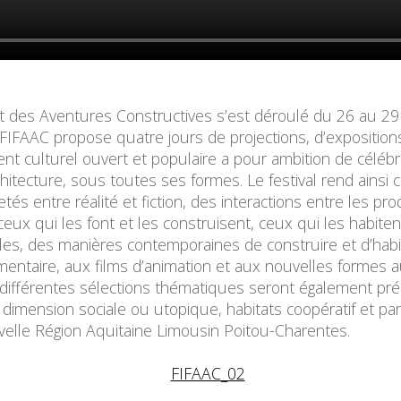
e et des Aventures Constructives s’est déroulé du 26 au 
FIFAAC propose quatre jours de projections, d’expositions
ent culturel ouvert et populaire a pour ambition de céléb
chitecture, sous toutes ses formes. Le festival rend ainsi 
jetés entre réalité et fiction, des interactions entre les p
 ceux qui les font et les construisent, ceux qui les habiten
es, des manières contemporaines de construire et d’habiter
entaire, aux films d’animation et aux nouvelles formes a
 différentes sélections thématiques seront également prés
 dimension sociale ou utopique, habitats coopératif et parti
velle Région Aquitaine Limousin Poitou-Charentes.