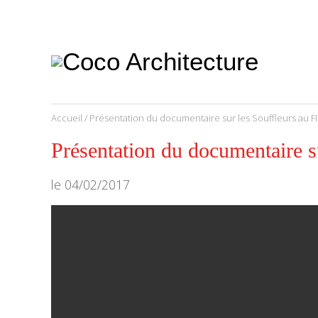
CoCo
Architecture
architecture,
urbanisme,
etc.
Accueil
/
Présentation du documentaire sur les Souffleurs au F
Présentation du documentaire 
le
04/02/2017