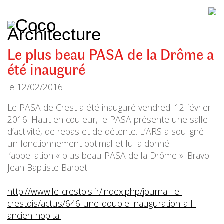
CoCo
Architecture
architecture,
urbanisme,
etc.
Le plus beau PASA de la Drôme a
été inauguré
le
12/02/2016
Le PASA de Crest a été inauguré vendredi 12 février
2016. Haut en couleur, le PASA présente une salle
d’activité, de repas et de détente. L’ARS a souligné
un fonctionnement optimal et lui a donné
l’appellation « plus beau PASA de la Drôme ». Bravo
Jean Baptiste Barbet!
http://www.le-crestois.fr/index.php/journal-le-
crestois/actus/646-une-double-inauguration-a-l-
ancien-hopital