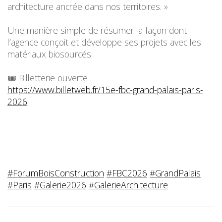
architecture ancrée dans nos territoires. »
Une manière simple de résumer la façon dont
l’agence conçoit et développe ses projets avec les
matériaux biosourcés.
🎟️ Billetterie ouverte :
https://www.billetweb.fr/15e-fbc-grand-palais-paris-
2026
#
ForumBoisConstruction
#
FBC2026
#
GrandPalais
#
Paris
#
Galerie2026
#
GalerieArchitecture