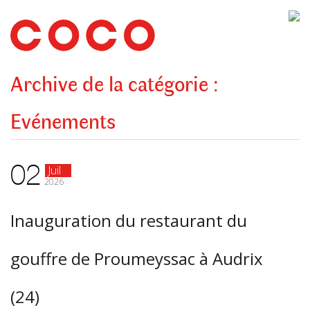
CoCo
Architecture
architecture,
urbanisme,
etc.
Archive de la catégorie :
Evénements
02
Juil
2026
Inauguration du restaurant du
gouffre de Proumeyssac à Audrix
(24)