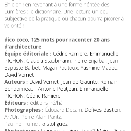
Eh bien ! en revenant à une forme héritée des
Lumières : le dictionnaire. Une lecture un peu
subjective de la pratique où chacun pourra picorer à
volonté !
dico coco, 125 mots pour raconter 20 ans
d’architecture
Équipe éditoriale :
Cédric Ramiere
,
Emmanuelle
PICHON
,
Claudia Staubmann
,
Pierre Enjalbal
,
Jean
Baptiste Barbet
,
Magali Poutoux
,
Yasmine Madec
,
David Vernet
Auteurs :
David Vernet
,
Jean de Giacinto
,
Romain
Bondonneau
,
Antoine Petitjean
,
Emmanuelle
PICHON
,
Cédric Ramiere
Éditeurs :
éditions hé/há
Photographes :
Édouard Decam,
Defives Bastien
,
Art’Ur, Pierre-Alain Pantz,
Pauline Trumel,
kristof guez
Illustrateurs :
François Jauvion
,
Benoît Maire
,
Diane