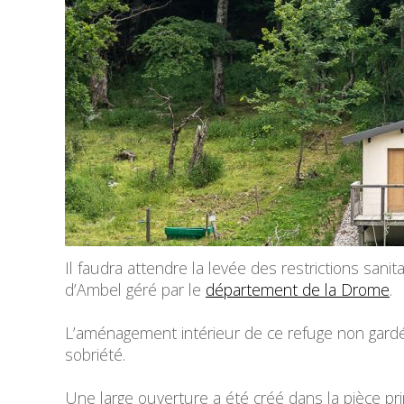
Il faudra attendre la levée des restrictions sani
d’Ambel géré par le
département de la Drome
.
L’aménagement intérieur de ce refuge non gardé a
sobriété.
Une large ouverture a été créé dans la pièce prin