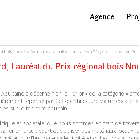
Agence
Pro
nal bois Nouvelle-Aquitaine
/ La maison familiale du Périgord, Lauréat du Pri
rd, Lauréat du Prix régional bois No
-Aquitaine a décerné hier, le 1er prix de la catégorie « amé
ièrement repensé par CoCo architecture via un escalier sc
es sur le territoire aquitain.
tique et sociétale, que nous sommes en train de traverser
vailler en circuit court et d’utiliser des matériaux locaux
ouvé aujourd’hui toute sa légitimité et qui est mis aujourd