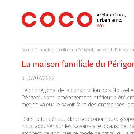
CoCo
Architecture
architecture,
urbanisme,
etc.
Accueil
/
La maison familiale du Périgord, Lauréat du Prix régio
La maison familiale du Périgo
le
07/07/2022
Le prix régional de la construction bois Nouvelle
Périgord, dont l’aménagement intérieur a été ent
met en valeur le savoir-faire des entreprises local
Dans cette période de crise économique, géopoli
nous appuyer sur les savoirs-faire locaux, de tra
architecture applique ce mode de travail qui a tr