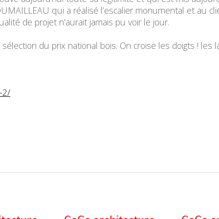
COUMAILLEAU qui a réalisé l’escalier monumental et au cl
lité de projet n’aurait jamais pu voir le jour.
a sélection du prix national bois. On croise les doigts ! les
-2/
itecture
CoCo architecture
CoCo ar