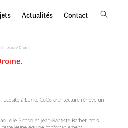
jets
Actualités
Contact
rchitecture Drome.
 Drome.
l’Ecosite à Eurre, CoCo architecture rénove un
nuelle Pichon et Jean-Baptiste Barbet, trois
 cette jeune équipe confortablement !!!