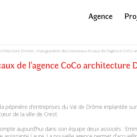
Agence
Pro
rchitecture Drome.
/ Inauguration des nouveaux locaux de l'agence CoCo a
caux de l’agence CoCo architecture
a pépinière d’entreprises du Val de Drôme implantée sur 
œur de la ville de Crest.
 compte aujourd’hui dans son équipe deux associés : Emma
 assistante Laure. La nouvelle agence permet d’accueillir