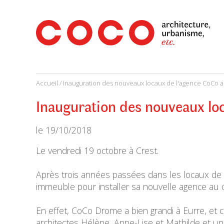
CoCo
Architecture
architecture,
urbanisme,
etc.
Accueil
/
Inauguration des nouveaux locaux de l'agence CoCo a
Inauguration des nouveaux lo
le
19/10/2018
Le vendredi 19 octobre à Crest.
Après trois années passées dans les locaux de l
immeuble pour installer sa nouvelle agence au c
En effet, CoCo Drome a bien grandi à Eurre, et
architectes Hélène, Anne-Lise et Mathilde et une