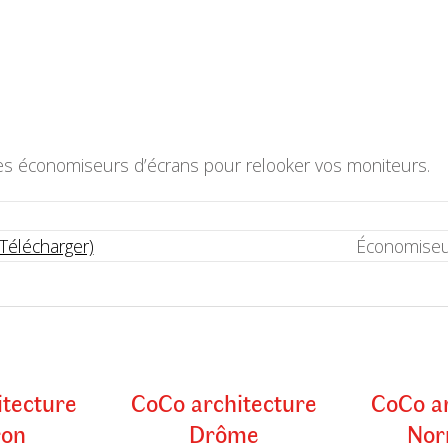
s économiseurs d’écrans pour relooker vos moniteurs.
(Télécharger)
Économiseu
itecture
CoCo architecture
CoCo ar
ron
Drôme
Nor