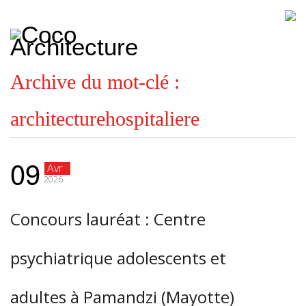
CoCo
Architecture
architecture,
urbanisme,
etc.
Archive du mot-clé :
architecturehospitaliere
09
Avr
2026
Concours lauréat : Centre
psychiatrique adolescents et
adultes à Pamandzi (Mayotte)