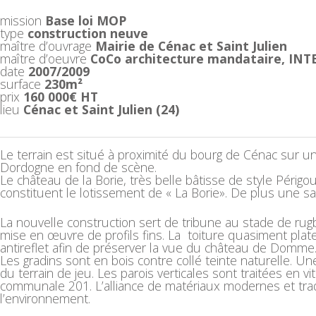
mission
Base loi MOP
type
construction neuve
maître d’ouvrage
Mairie de Cénac et Saint Julien
maître d’oeuvre
CoCo architecture mandataire, INT
date
2007/2009
surface
230m²
prix
160 000€ HT
lieu
Cénac et Saint Julien (24)
Le terrain est situé à proximité du bourg de Cénac sur un 
Dordogne en fond de scène.
Le château de la Borie, très belle bâtisse de style Périg
constituent le lotissement de « La Borie». De plus une s
La nouvelle construction sert de tribune au stade de rug
mise en œuvre de profils fins. La toiture quasiment plat
antireflet afin de préserver la vue du château de Domme
Les gradins sont en bois contre collé teinte naturelle. U
du terrain de jeu. Les parois verticales sont traitées en 
communale 201. L’alliance de matériaux modernes et trad
l’environnement.