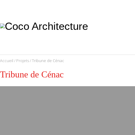
CoCo
Architecture
architecture,
urbanisme,
etc.
Accueil
/
Projets
/ Tribune de Cénac
Tribune de Cénac