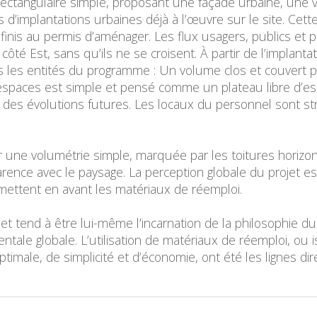
 rectangulaire simple, proposant une façade urbaine, une v
ues d’implantations urbaines déjà à l’œuvre sur le site. Ce
 définis au permis d’aménager. Les flux usagers, publics e
e côté Est, sans qu’ils ne se croisent. À partir de l’implan
es les entités du programme : Un volume clos et couvert 
spaces est simple et pensé comme un plateau libre d’esp
t des évolutions futures. Les locaux du personnel sont s
ar une volumétrie simple, marquée par les toitures horizo
nce avec le paysage. La perception globale du projet est 
 mettent en avant les matériaux de réemploi.
jet tend à être lui-même l’incarnation de la philosophie 
ale globale. L’utilisation de matériaux de réemploi, ou is
timale, de simplicité et d’économie, ont été les lignes dire