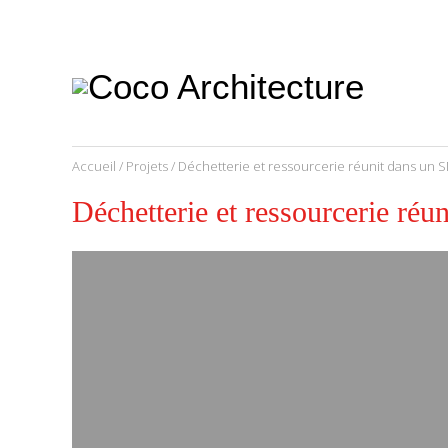
CoCo
Architecture
architecture,
urbanisme,
etc.
Accueil
/
Projets
/ Déchetterie et ressourcerie réunit dans un 
Déchetterie et ressourcerie r