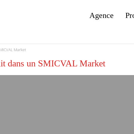
Agence
Pr
SMICVAL Market
éunit dans un SMICVAL Market