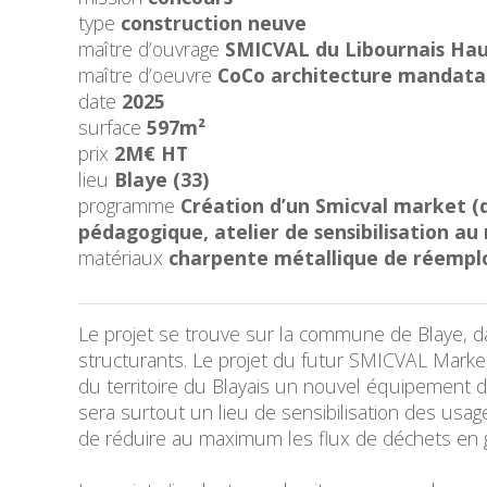
type
construction neuve
maître d’ouvrage
SMICVAL du Libournais
maître d’oeuvre
CoCo architecture mandatai
date
2025
surface
597m²
prix
2M€ HT
lieu
Blaye (33)
programme
Création d’un Smicval market (
pédagogique, atelier de sensibilisation au 
matériaux
charpente métallique de réemploi,
Le projet se trouve sur la commune de Blaye, da
structurants. Le projet du futur SMICVAL Market
du territoire du Blayais un nouvel équipement 
sera surtout un lieu de sensibilisation des usag
de réduire au maximum les flux de déchets en gu