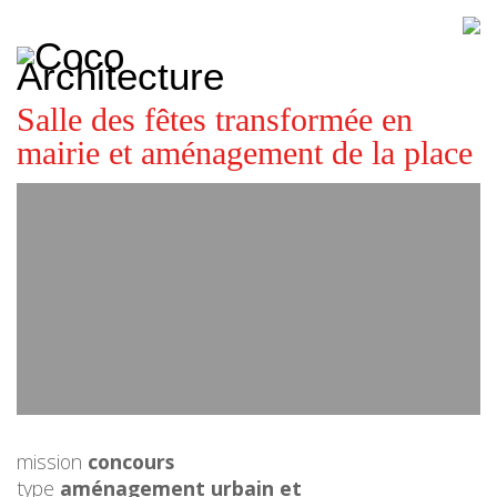
CoCo
Architecture
architecture,
urbanisme,
etc.
Salle des fêtes transformée en
mairie et aménagement de la place
mission
concours
type
aménagement urbain et