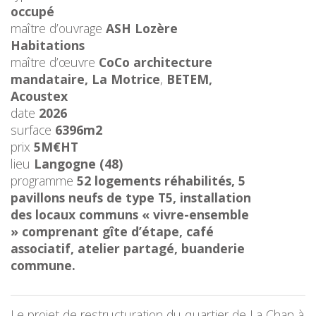
occupé
maître d’ouvrage
ASH Lozère
Habitations
maître d’œuvre
CoCo architecture
mandataire, La Motrice
,
BETEM,
Acoustex
date
2026
surface
6396m2
prix
5M€HT
lieu
Langogne (48)
programme
52 logements réhabilités, 5
pavillons neufs de type T5, installation
des locaux communs « vivre-ensemble
» comprenant gîte d’étape, café
associatif, atelier partagé, buanderie
commune.
Le projet de restructuration du quartier de La Chan à