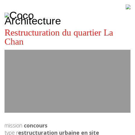
CoCo
Architecture
architecture,
urbanisme,
etc.
Restructuration du quartier La
Chan
mission
concours
type r
estructuration urbaine en site