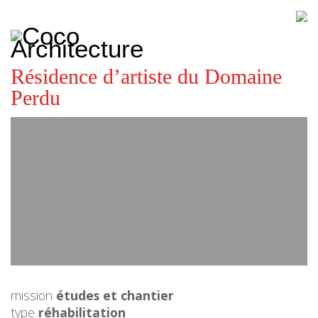
CoCo
Architecture
architecture,
urbanisme,
etc.
Résidence d’artiste du Domaine
Perdu
mission
études et chantier
type
réhabilitation