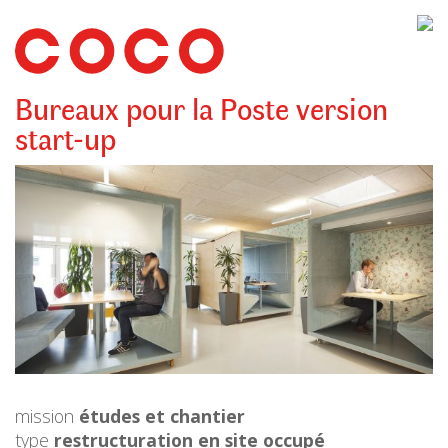
CoCo
Architecture
architecture,
urbanisme,
etc.
Bureaux pour la Poste version
start-up
mission
études et chantier
type
restructuration en site occupé