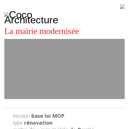
CoCo
Architecture
architecture,
urbanisme,
etc.
La mairie modernisée
mission
base loi MOP
type
rénovation