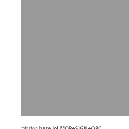
mission
base loi MOP+SIGN+OPC