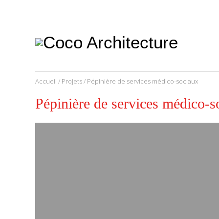
CoCo
Architecture
architecture,
urbanisme,
etc.
Accueil
/
Projets
/ Pépinière de services médico-sociaux
Pépinière de services médico-s