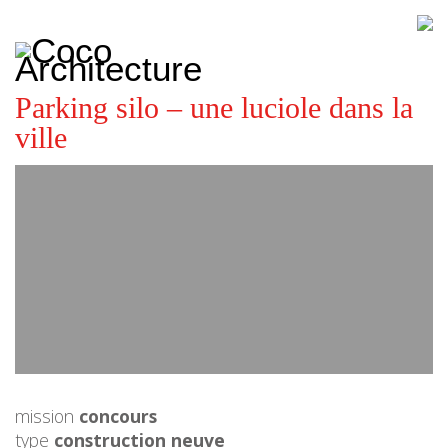
CoCo
Architecture
architecture,
urbanisme,
etc.
Parking silo – une luciole dans la
ville
mission
concours
type
construction neuve