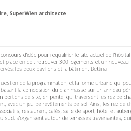
re, SuperWien architecte
concours d’idée pour requalifier le site actuel de l’hôpita
eu et place on doit retrouver 300 logements et un nouveau c
rvés: les deux pavillons et la bâtiment Bettina.
uestion de la programmation, et la forme urbaine qui pouv
 basant la composition du plan masse sur un anneau pér
 portions de site, en pente, qui traversent les rez de 
nt, avec un jeu de revêtements de sol. Ainsi, les rez d
associatifs, restaurant, cafés, salle de sport, hôtel et aub
au sud, s’organisent autour de terrasses traversantes, q