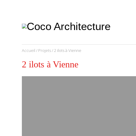
CoCo
Architecture
architecture,
urbanisme,
etc.
Accueil
/
Projets
/ 2 ilots à Vienne
2 ilots à Vienne