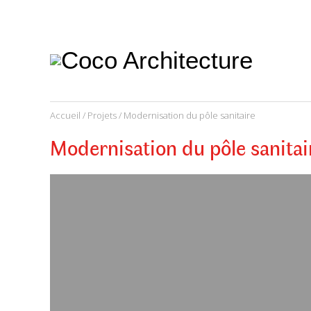
CoCo
Architecture
architecture,
urbanisme,
etc.
Accueil
/
Projets
/ Modernisation du pôle sanitaire
Modernisation du pôle sanitai