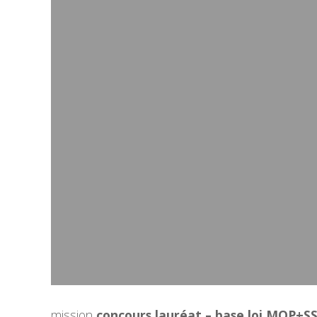
mission
concours lauréat – base loi MOP+SS