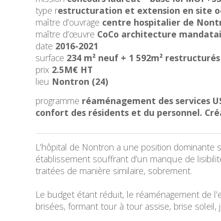
type r
estructuration et extension en site 
maître d’ouvrage
centre hospitalier de Nont
maître d’œuvre
CoCo architecture mandatai
date
2016-2021
surface
234 m² neuf + 1 592m² restructurés
prix
2.5M€ HT
lieu
Nontron (24)
programme
réaménagement des services USLD
confort des résidents et du personnel. Cré
L’hôpital de Nontron a une position dominante su
établissement souffrant d’un manque de lisibilité
traitées de manière similaire, sobrement.
Le budget étant réduit, le réaménagement de l’e
brisées, formant tour à tour assise, brise soleil, j