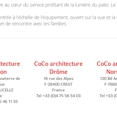
ve au cœur du service profitant de la lumière du patio. Le
trée à l’échelle de l’équipement, ouvert sur la vue et la v
t de rencontre avec les familles.
itecture
CoCo architecture
CoCo ar
ron
Drôme
Nor
uveterre de
16 rue des Alpes
120 Bd A
gue
F-26400 CREST
F-7660
AUCELLE
France
F
e
Tel +33 (0)4 75 56 54 03
Tel +33 (
5 46 11 35