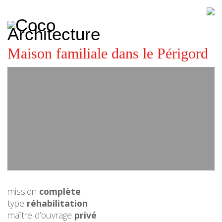
CoCo
Architecture
architecture,
urbanisme,
etc.
Maison familiale dans le Périgord
mission
complète
type
réhabilitation
maître d’ouvrage
privé