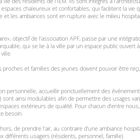
 vie des résidents de l’IEM. Ils sont intégrés à l’architec
spaces chaleureux et confortables, qui facilitent la vie 
 et les ambiances sont en rupture avec le milieu hospitalie
aire», objectif de l’association APF, passe par une intégr
quable, qui se lie à la ville par un espace public ouvert à
ille.
les proches et familles des jeunes doivent pouvoir être re
ion personnelle, accueillir ponctuellement des événements 
) sont ainsi modulables afin de permettre des usages varié
espaces extérieurs de qualité. Pour chacun d’entre nous,
ce besoin.
dehors, de prendre l’air, au contraire d’une ambiance hospi
x différents usagers (résidents, personnel, famille).