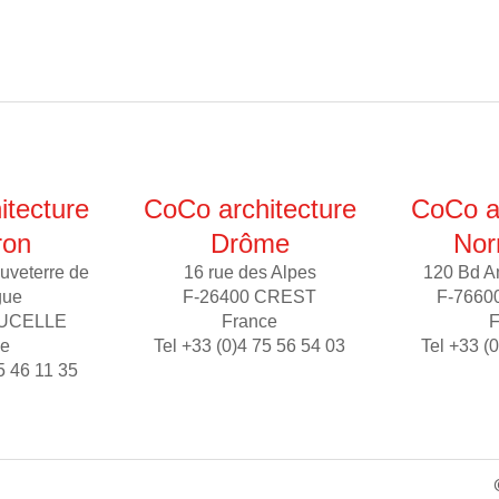
itecture
CoCo architecture
CoCo ar
ron
Drôme
Nor
uveterre de
16 rue des Alpes
120 Bd A
gue
F-26400 CREST
F-7660
AUCELLE
France
F
ce
Tel +33 (0)4 75 56 54 03
Tel +33 (
5 46 11 35