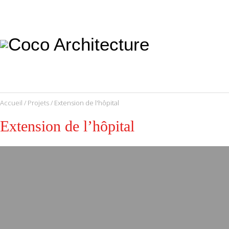
CoCo
Architecture
architecture,
urbanisme,
etc.
Accueil
/
Projets
/ Extension de l'hôpital
Extension de l’hôpital