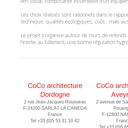
lien social, composante essentielle d’un équipe
Les choix réalisés sont rationnels dans le rapp
technique, qualités écologiques, coût… mais aus
Le projet s’organise autour de murs de refends
l’inertie au bâtiment, une bonne régulation hy
CoCo architecture
CoCo arch
Dordogne
Avey
2 rue Jean-Jacques Rousseau
2 avenue de Sa
F-24200 SARLAT LA CANEDA
Rouer
France
F-12800 N
Tel +33 (0)5 53 31 10 42
Fran
Tel +33 (0)5 6