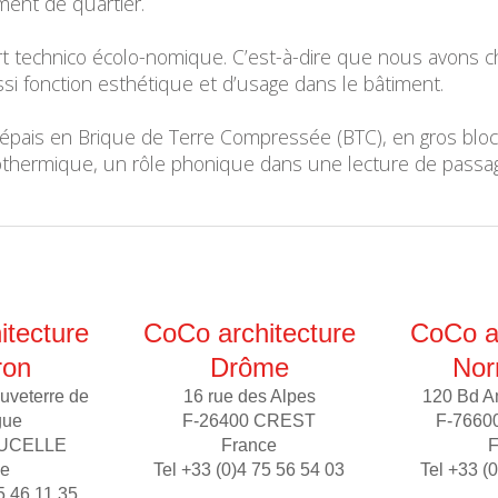
ment de quartier.
ort technico écolo-nomique. C’est-à-dire que nous avons 
si fonction esthétique et d’usage dans le bâtiment.
 épais en Brique de Terre Compressée (BTC), en gros blo
grothermique, un rôle phonique dans une lecture de passa
itecture
CoCo architecture
CoCo ar
ron
Drôme
Nor
uveterre de
16 rue des Alpes
120 Bd A
gue
F-26400 CREST
F-7660
AUCELLE
France
F
ce
Tel +33 (0)4 75 56 54 03
Tel +33 (
5 46 11 35