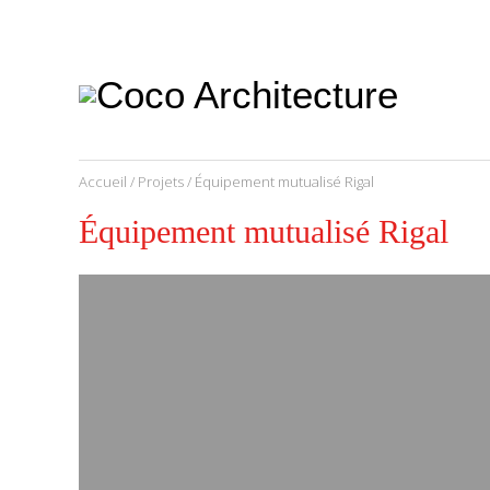
CoCo
Architecture
architecture,
urbanisme,
etc.
Accueil
/
Projets
/ Équipement mutualisé Rigal
Équipement mutualisé Rigal