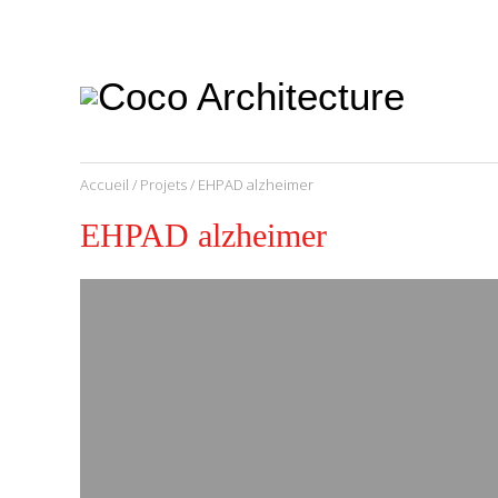
CoCo
Architecture
architecture,
urbanisme,
etc.
Accueil
/
Projets
/ EHPAD alzheimer
EHPAD alzheimer