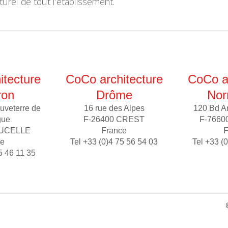
turel de tout l’établissement.
itecture
CoCo architecture
CoCo ar
ron
Drôme
Nor
uveterre de
16 rue des Alpes
120 Bd A
gue
F-26400 CREST
F-7660
AUCELLE
France
F
ce
Tel +33 (0)4 75 56 54 03
Tel +33 (
5 46 11 35